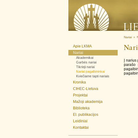
Nariai
»
Nari
Apie LKMA
Nariai
Akademikai
Į narius
Garbės nariai
parašo 
Tikrieji nariai
pagalbi
Nariai pagalbininkai
pagalbin
Kviečiame tapti nariais
Kronika
CIHEC-Lietuva
Projektai
Mažoji akademija
Biblioteka
El. publikacijos
Leidiniai
Kontaktai