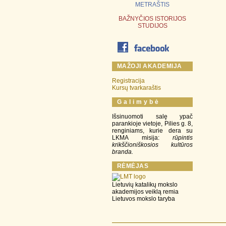
METRAŠTIS
BAŽNYČIOS ISTORIJOS
STUDIJOS
MAŽOJI AKADEMIJA
Registracija
Kursų tvarkaraštis
G a l i m y b ė
Išsinuomoti salę ypač
parankioje vietoje, Pilies g. 8,
renginiams, kurie dera su
LKMA misija:
rūpintis
krikščioniškosios kultūros
branda.
RĖMĖJAS
Lietuvių katalikų mokslo
akademijos veiklą remia
Lietuvos mokslo taryba