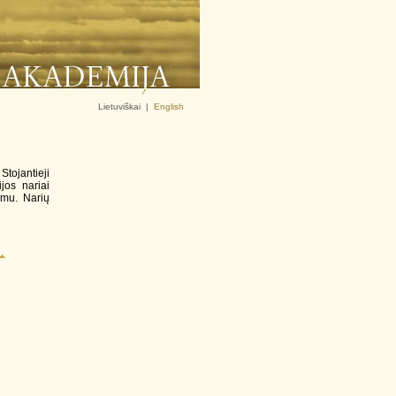
Lietuviškai
|
English
Stojantieji
jos nariai
imu. Narių