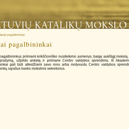
Nariai pagalbininkai
ai pagalbininkai
 pagalbininkus priimami krikščioniško nusiteikimo asmenys, baigę aukštąjį mokslą. 
prašymą, užpildo anketą ir priimami Centro valdybos sprendimu. Iš Akademi
ninkai gali būti atleidžiami savo noru arba motyvuotu Centro valdybos sprend
inkų sąrašus tvarko mokslinis sekretorius.