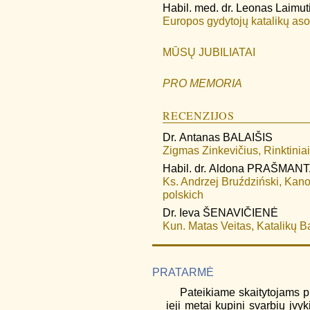
Habil. med. dr.
Leonas Laimut
Europos gydytojų katalikų aso
MŪSŲ JUBILIATAI
PRO MEMORIA
RECENZIJOS
Dr.
Antanas
BALAIŠIS
Zigmas Zinkevičius, Rinktiniai 
Habil. dr.
Aldona
PRAŠMANT
Ks. Andrzej Bruździński, Kano
polskich
Dr.
Ieva
ŠENAVIČIENĖ
Kun. Matas Veitas, Katalikų Ba
PRATARMĖ
Pateikiame skaitytojams p
ieji metai kupini svarbių įvy