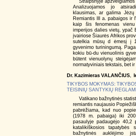
Straipsnyje apžvelgiamos 
Analizuojamos jo atsiradi
klausimas, ar galima Jėzų 
Remiantis III a. pabaigos ir I
kaip šis fenomenas vienu
imperijos dalies vietų, ypač E
įvairiose Šiaurės Afrikos pro
sutelkia mūsų d ėmesį į ž
gyvenimo turiningumą. Pagal r
kokiu bū-du vienuolinis gyve
būtent vienuolynų steigėjam
normatyviniais tekstais, bet 
Dr.
Kazimieras
VALANČIUS
,
I
TIKYBOS MOKYMAS: TIKYB
TEISINIŲ SANTYKIŲ REGLA
Vatikano bažnytinės statis
remiantis naujausio Popiežiš
pabrėžiama, kad nuo popiež
(1978 m. pabaiga) iki 200
pasaulyje padaugėjo 40,2 
katalikiškosios tapatybės 
bažnytinės auklėjimo įst