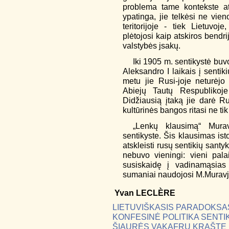
problema tame kontekste at
ypatinga, jie telkėsi ne vien
teritorijoje - tiek Lietuvoje
plėtojosi kaip atskiros bendr
valstybės jsakų.
Iki 1905 m. sentikystė buv
Aleksandro I laikais į sentiki
metu jie Rusi-joje neturėjo 
Abiejų Tautų Respublikoje
Didžiausią įtaką jie darė R
kultūrinės bangos ritasi ne tik 
„Lenkų klausimą“ Murav
sentikyste. Šis klausimas ist
atskleisti rusų sentikių santy
nebuvo vieningi: vieni palai
susiskaidę į vadinamąsias
sumaniai naudojosi M.Muravj
Yvan
LECLÈRE
LIETUVIŠKASIS PARADOKSA
KONFESINĖ POLITIKA SENTIK
ŠIAURĖS VAKAFRŲ KRAŠTE 18