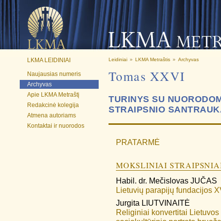
LKMA LEIDINIAI
Leidiniai
»
LKMA Metraštis
»
Archyvas
Tomas XXVI
Naujausias numeris
Archyvas
Apie LKMA Metraštį
TURINYS SU NUORODOMI
Redakcinė kolegija
STRAIPSNIO SANTRAUK
Atmena autoriams
Kontaktai ir nuorodos
PRATARMĖ
MOKSLINIAI STRAIPSNIA
Habil. dr.
Mečislovas
JUČAS
Lietuvių parapijų fundacijos XV
Jurgita
LIUTVINAITĖ
Religiniai konvertitai Lietuvo