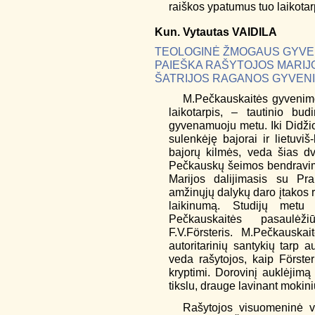
raiškos ypatumus tuo laikotar
Kun.
Vytautas
VAIDILA
TEOLOGINĖ ŽMOGAUS GYVE
PAIEŠKA RAŠYTOJOS MARIJ
ŠATRIJOS RAGANOS GYVENI
M.Pečkauskaitės gyvenim
laikotarpis, – tautinio bu
gyvenamuoju metu. Iki Didži
sulenkėję bajorai ir lietuvi
bajorų kilmės, veda šias d
Pečkauskų šeimos bendravima
Marijos dalijimasis su Pra
amžinųjų dalykų daro įtakos r
laikinumą. Studijų metu 
Pečkauskaitės pasaulėži
F.V.Försteris. M.Pečkauskai
autoritarinių santykių tarp a
veda rašytojos, kaip Förste
kryptimi. Dorovinį auklėjimą
tikslu, drauge lavinant mokini
Rašytojos visuomeninė v