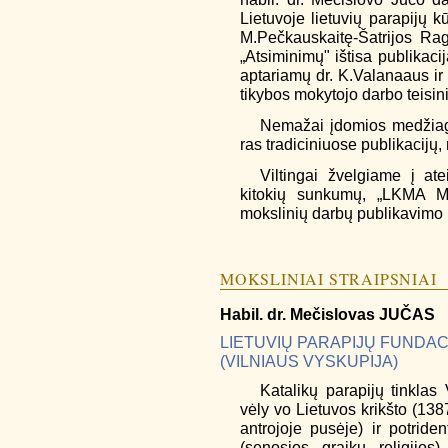
Lietuvoje lietuvių parapijų 
M.Pečkauskaitę-Šatrijos Rag
„Atsiminimų" ištisa publikaci
aptariamų dr. K.Valanaaus ir 
tikybos mokytojo darbo teisin
Nemažai įdomios medžiagos 
ras tradiciniuose publikacijų,
Viltingai žvelgiame į ate
kitokių sunkumų, „LKMA Met
mokslinių darbų publikavimo 
MOKSLINIAI STRAIPSNIAI
Habil. dr.
Mečislovas
JUČAS
LIETUVIŲ PARAPIJŲ FUNDACIJ
(VILNIAUS VYSKUPIJA)
Katalikų parapijų tinklas
vėly vo Lietuvos krikšto (138
antrojoje pusėje) ir potrid
(senosios graikų religijo