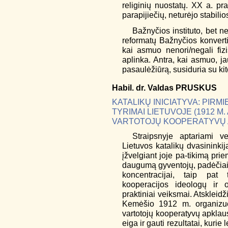
religinių nuostatų. XX a. pr
parapijiečių, neturėjo stabil
Bažnyčios instituto, bet n
reformatų Bažnyčios konverti
kai asmuo nenori/negali fiz
aplinka. Antra, kai asmuo, ja
pasaulėžiūrą, susiduria su k
Habil. dr.
Valdas
PRUSKUS
KATALIKŲ INICIATYVA: PIRMI
TYRIMAI LIETUVOJE (1912 M
VARTOTOJŲ KOOPERATYVŲ 
Straipsnyje aptariami vei
Lietuvos katalikų dvasininki
įžvelgiant joje pa-tikimą pri
daugumą gyventojų, padėčiai pa
koncentracijai, taip pat
kooperacijos ideologų ir or
praktiniai veiksmai. Atskleid
Kemėšio 1912 m. organizuot
vartotojų kooperatyvų apklaus
eiga ir gauti rezultatai, kurie