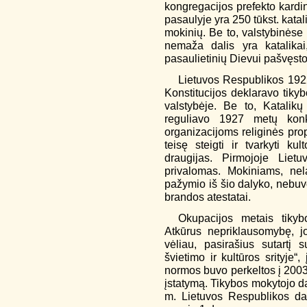
kongregacijos prefekto kard
pasaulyje yra 250 tūkst. kata
mokinių. Be to, valstybinėse
nemaža dalis yra katalikai
pasaulietinių Dievui pašvęsto 
Lietuvos Respublikos 192
Konstitucijos deklaravo tiky
valstybėje. Be to, Katalik
reguliavo 1927 metų konko
organizacijoms religinės prop
teisę steigti ir tvarkyti k
draugijas. Pirmojoje Lie
privalomas. Mokiniams, nel
pažymio iš šio dalyko, nebu
brandos atestatai.
Okupacijos metais tiky
Atkūrus nepriklausomybę, jo
vėliau, pasirašius sutartį
švietimo ir kultūros srityje“, 
normos buvo perkeltos į 2003 
įstatymą. Tikybos mokytojo da
m. Lietuvos Respublikos da