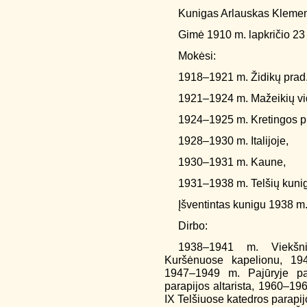
Kunigas Arlauskas Kleme
Gimė 1910 m. lapkričio 23 d
Mokėsi:
1918–1921 m. Židikų prad.
1921–1924 m. Mažeikių vi
1924–1925 m. Kretingos p
1928–1930 m. Italijoje,
1930–1931 m. Kaune,
1931–1938 m. Telšių kunig
Įšventintas kunigu 1938 m.
Dirbo:
1938–1941 m. Viekšni
Kuršėnuose kapelionu, 194
1947–1949 m. Pajūryje pa
parapijos altarista, 1960–1
IX Telšiuose katedros parapij