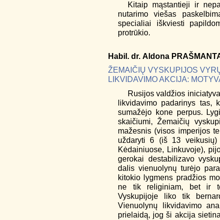
Kitaip mąstantieji ir nep
nutarimo viešas paskelbima
specialiai iškviesti papild
protrūkio.
Habil. dr.
Aldona
PRAŠMANTA
ŽEMAIČIŲ VYSKUPIJOS VYRŲ
LIKVIDAVIMO AKCIJA: MOTYVA
Rusijos valdžios iniciaty
likvidavimo padarinys tas, 
sumažėjo kone perpus. Lygin
skaičiumi, Žemaičių vyskup
mažesnis (visos imperijos ter
uždaryti 6 (iš 13 veikusių)
Kėdainiuose, Linkuvoje), pij
gerokai destabilizavo vysku
dalis vienuolynų turėjo para
kitokio lygmens pradžios mok
ne tik religiniam, bet ir 
Vyskupijoje liko tik bernar
Vienuolynų likvidavimo anal
prielaidą, jog ši akcija siet