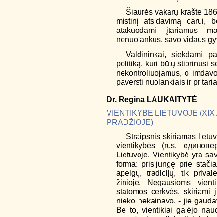
Šiaurės vakarų krašte 1863
mistinį atsidavimą carui, 
atakuodami įtariamus mai
nenuolankūs, savo vidaus gy
Valdininkai, siekdami p
politiką, kuri būtų stiprinusi 
nekontroliuojamus, o imdavo
paversti nuolankiais ir pritari
Dr.
Regina
LAUKAITYTĖ
VIENTIKYBĖ LIETUVOJE (XIX 
PRADŽIOJE)
Straipsnis skiriamas lietuvi
vientikybės (rus. единове
Lietuvoje. Vientikybė yra sav
forma: prisijungę prie stačia
apeigų, tradicijų, tik priva
žinioje. Negausioms vient
statomos cerkvės, skiriami jų
nieko nekainavo, - jie gaudav
Be to, vientikiai galėjo naud