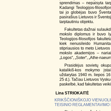
sprendimas – nepaisyta tarpt
Kadangi Teologijos-filosofijo
tai jo globėjas buvo Švent
pasirašius Lietuvos ir Švento
tarptautiniu objektu.
Fakultetas dažnai sulaukda
mokslo diplomus ir buvo ly
Teologijos-filosofijos fakult
kiek nenusileido Humanita
stipriausios to meto Lietuvos
mokslo akademijos – nariai.
„Logos“, „Soter“, „Athe-naeum
Prasidėjus sovietų okupac
katalikiš-kos mokymo įstaig
uždarytas 1940 m. liepos 16 
25 d.). Tačiau Lietuvos Vysku-
paskelbė, kad fakultetas veiki
Lina
STRIOKAITĖ
KRIKŠČIONIŠKOJO VIENUOLI
TEISINIO REGLAMENTAVIMO PR