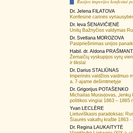
Rusijos imperijos konfesinė po
Dr.
Jelena
FILATOVA
Konfesinė carinės vyriausybės 
Dr.
Ieva
ŠENAVIČIENĖ
Unitų Bažnyčios valdymas Rus
Dr.
Svetlana
MOROZOVA
Pasipriešinimas unijos panaik
Habil. dr.
Aldona
PRAŠMANT
Žemaičių vyskupijos vyrų vien
ir tikslai
Dr.
Darius
STALIŪNAS
Imperinės valdžios vaidmuo mas
a. 7-ajame dešimtmetyje
Dr.
Grigorijus
POTAŠENKO
Michailas Muravjovas, „lenkų k
politikos vingiai 1863 – 1865 
Yvan
LECLÈRE
Lietuviškasis paradoksas: Rusi
Šiaurės vakafrų krašte 1863 -
Dr.
Regina
LAUKAITYTĖ
Vientikybė Lietuvoje (XIX a. v