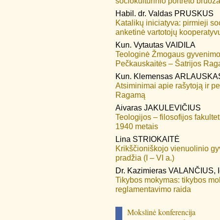
sociokultūrinio portreto bruoža
Habil. dr.
Valdas
PRUSKUS
Katalikų iniciatyva: pirmieji s
anketinė vartotojų kooperatyv
Kun.
Vytautas
VAIDILA
Teologinė Žmogaus gyvenimo 
Pečkauskaitės – Šatrijos Rag
Kun.
Klemensas
ARLAUSKA
Atsiminimai apie rašytoją ir 
Ragamą
Aivaras
JAKULEVIČIUS
Teologijos – filosofijos fakult
1940 metais
Lina
STRIOKAITĖ
Krikščioniškojo vienuolinio gy
pradžia (I – VI a.)
Dr.
Kazimieras
VALANČIUS
,
Tikybos mokymas: tikybos moky
reglamentavimo raida
Mokslinė konferencija