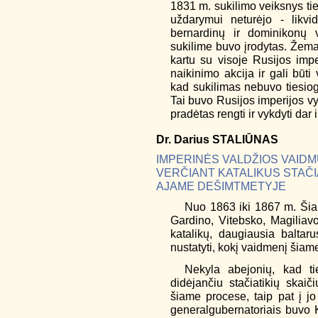
1831 m. sukilimo veiksnys ti
uždarymui neturėjo - likvi
bernardinų ir dominikonų v
sukilime buvo įrodytas. Žema
kartu su visoje Rusijos impe
naikinimo akcija ir gali būti
kad sukilimas nebuvo tiesiog
Tai buvo Rusijos imperijos vy
pradėtas rengti ir vykdyti dar
Dr.
Darius
STALIŪNAS
IMPERINĖS VALDŽIOS VAIDM
VERČIANT KATALIKUS STAČIAT
AJAME DEŠIMTMETYJE
Nuo 1863 iki 1867 m. Šiau
Gardino, Vitebsko, Magiliavo
katalikų, daugiausia baltar
nustatyti, kokį vaidmenį šiam
Nekyla abejonių, kad tie
didėjančiu stačiatikių skaič
šiame procese, taip pat į jo
generalgubernatoriais buvo K