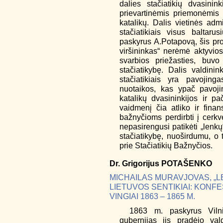
dalies stačiatikių dvasinin
prievartinėmis priemonėmis p
katalikų. Dalis vietinės admi
stačiatikiais visus baltaru
paskyrus A.Potapovą, šis pro
viršininkas“ nerėmė aktyvios
svarbios priežasties, buvo
stačiatikybę. Dalis valdini
stačiatikiais yra pavojing
nuotaikos, kas ypač pavoji
katalikų dvasininkijos ir pa
vaidmenį čia atliko ir fina
bažnyčioms perdirbti į cerk
nepasirengusi patikėti „lenkų“,
stačiatikybę, nuoširdumu, o 
prie Stačiatikių Bažnyčios.
Dr.
Grigorijus
POTAŠENKO
MICHAILAS MURAVJOVAS, „L
LIETUVOS SENTIKIAI: KONFE
VINGIAI 1863 – 1865 M.
1863 m. paskyrus Vilni
gubernijas jis pradėjo vald