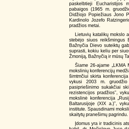
paskelbtieji Eucharistijos 
pabaigos (1965 m. gruodžio 
Didžiojo Popiežiaus Jono Pau
Kardinolo Jozefo Ratzingeri
pradžios metai.
Lietuvių katalikų mokslo a
stebėjo siuos reikšmingus 
Bažnyčia Dievo suteiktų gabu
suprasti, kokiu keliu per siuo
Žmoniją, Bažnyčią ir mūsų Ta
Šiame 26-ajame „LKMA M
mokslinių konferencijų medž
šimtmčiui skirta konferencija
vykusi 2003 m. gruodžio 9
pasipriešinimo sukakčiai sk
rezistencijos pradžios", vyk
mokslinė konferencija „Rusij
Baltarusijoje (XIX a.)", vyk
institute. Spausdinami moksli
skaitytų pranešimų pagrindu.
Įdomus yra ir tradicinis at
habil. dr. Mečislovo Juco da