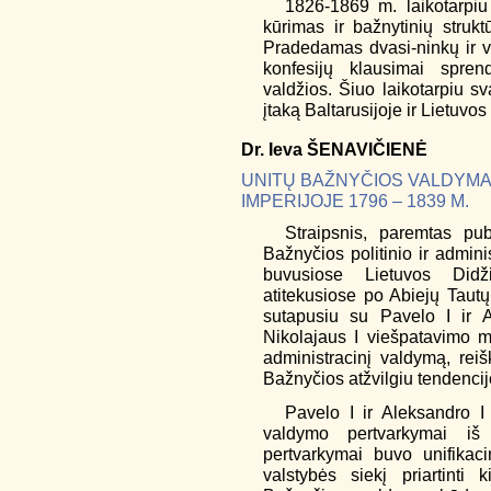
1826-1869 m. laikotarpi
kūrimas ir bažnytinių strukt
Pradedamas dvasi-ninkų ir va
konfesijų klausimai sprend
valdžios. Šiuo laikotarpiu sv
įtaką Baltarusijoje ir Lietuvo
Dr.
Ieva
ŠENAVIČIENĖ
UNITŲ BAŽNYČIOS VALDYMA
IMPERIJOJE 1796 – 1839 M.
Straipsnis, paremtas publ
Bažnyčios politinio ir admi
buvusiose Lietuvos Didž
atitekusiose po Abiejų Tautų 
sutapusiu su Pavelo I ir 
Nikolajaus I viešpatavimo me
administracinį valdymą, reiš
Bažnyčios atžvilgiu tendenci
Pavelo I ir Aleksandro I 
valdymo pertvarkymai iš 
pertvarkymai buvo unifikac
valstybės siekį priartinti 