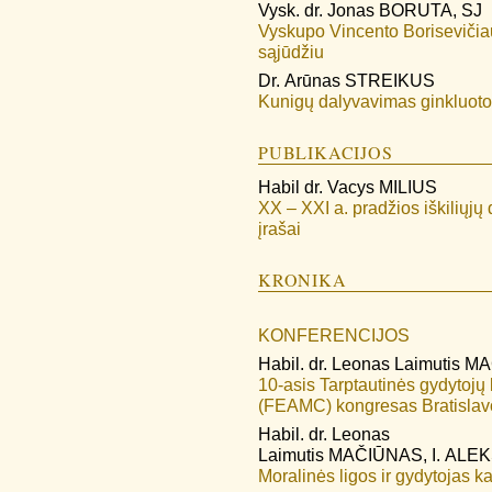
Vysk. dr.
Jonas
BORUTA, SJ
Vyskupo Vincento Borisevičiau
sąjūdžiu
Dr.
Arūnas
STREIKUS
Kunigų dalyvavimas ginkluoto
PUBLIKACIJOS
Habil dr.
Vacys
MILIUS
XX – XXI a. pradžios iškiliųjų
įrašai
KRONIKA
KONFERENCIJOS
Habil. dr.
Leonas Laimutis
MA
10-asis Tarptautinės gydytojų 
(FEAMC) kongresas Bratislav
Habil. dr.
Leonas
Laimutis
MAČIŪNAS
,
I.
ALEK
Moralinės ligos ir gydytojas ka