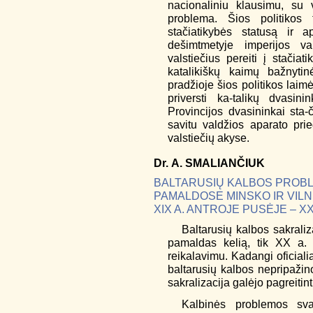
nacionaliniu klausimu, su v
problema. Šios politikos t
stačiatikybės statusą ir a
dešimtmetyje imperijos val
valstiečius pereiti į stačiati
katalikiškų kaimų bažnyti
pradžioje šios politikos lai
priversti ka-talikų dvasi
Provincijos dvasininkai sta-č
savitu valdžios aparato prie
valstiečių akyse.
Dr.
A.
SMALIANČIUK
BALTARUSIŲ KALBOS PROBL
PAMALDOSE MINSKO IR VIL
XIX A. ANTROJE PUSĖJE – X
Baltarusių kalbos sakraliz
pamaldas kelią, tik XX a. p
reikalavimu. Kadangi oficialiai
baltarusių kalbos nepripažin
sakralizacija galėjo pagreitint
Kalbinės problemos sva