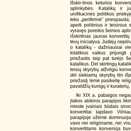
Išskir-tinos keturios konver
aplinkybės. Katalikų ir 
unifikacinės politikos priek
teko „periferinė" priespauda;
apeiti politinius ir teisiniu
vyravęs poreikis šeimos apli
išskirtinas jaunas konvertit
tėvų iniciatyva. Judėjų nepil
o katalikų - dažniausiai vi
kitatikius vaikus prijungt
priežastis taip pat turėjo še
katalikus. Dėl skirtingų kata
teisių skyrybų atžvilgiu konv
dėl siekiamų skyrybų itin išp
priežastį lėmė pasikeitę religi
pavaldžių kunigų ir kuratorių, 
Iki XIX a. pabaigos negau
įtakos atskiros parapijos lik
mieste įvairiais būdais sinod
konvertitai tapdavo Vilnia
parapijoje užėmė dominuojanč
vavo nei religiniame, nei vi
konvertitams konversija bu