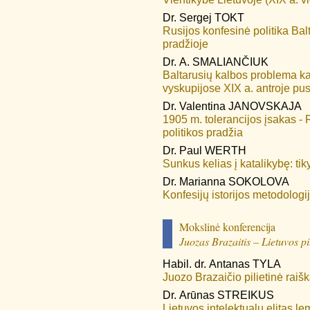
Dr.
Sergej
TOKT
Rusijos konfesinė politika Bal
pradžioje
Dr.
A.
SMALIANČIUK
Baltarusių kalbos problema ka
vyskupijose XIX a. antroje pus
Dr.
Valentina
JANOVSKAJA
1905 m. tolerancijos įsakas -
politikos pradžia
Dr.
Paul
WERTH
Sunkus kelias į katalikybę: tik
Dr.
Marianna
SOKOLOVA
Konfesijų istorijos metodologi
Mokslinė konferencija
Juozas Brazaitis – Lietuvos pi
Habil. dr.
Antanas
TYLA
Juozo Brazaičio pilietinė raiš
Dr.
Arūnas
STREIKUS
Lietuvos intelektualų elitas le