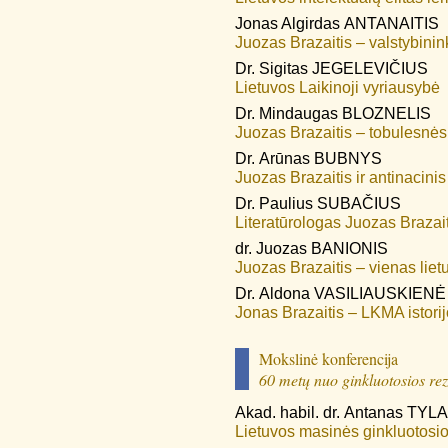
Jonas Algirdas
ANTANAITIS
Juozas Brazaitis – valstybini
Dr.
Sigitas
JEGELEVIČIUS
Lietuvos Laikinoji vyriausybė
Dr.
Mindaugas
BLOZNELIS
Juozas Brazaitis – tobulesnės
Dr.
Arūnas
BUBNYS
Juozas Brazaitis ir antinacini
Dr.
Paulius
SUBAČIUS
Literatūrologas Juozas Brazait
dr.
Juozas
BANIONIS
Juozas Brazaitis – vienas lietu
Dr.
Aldona
VASILIAUSKIENĖ
Jonas Brazaitis – LKMA istorij
Mokslinė konferencija
60 metų nuo ginkluotosios rez
Akad. habil. dr.
Antanas
TYLA
Lietuvos masinės ginkluotosio