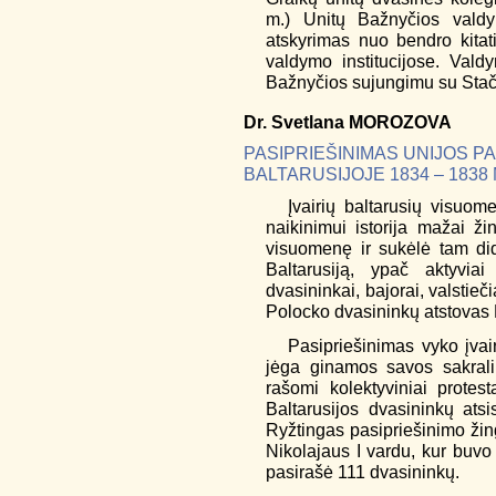
m.) Unitų Bažnyčios valdy
atskyrimas nuo bendro kitat
valdymo institucijose. Vald
Bažnyčios sujungimu su Stači
Dr.
Svetlana
MOROZOVA
PASIPRIEŠINIMAS UNIJOS PA
BALTARUSIJOJE 1834 – 1838 
Įvairių baltarusių visuom
naikinimui istorija mažai ži
visuomenę ir sukėlė tam did
Baltarusiją, ypač aktyviai
dvasininkai, bajorai, valstie
Polocko dvasininkų atstovas B
Pasipriešinimas vyko įvai
jėga ginamos savos sakralin
rašomi kolektyviniai protest
Baltarusijos dvasininkų atsis
Ryžtingas pasipriešinimo žing
Nikolajaus I vardu, kur buvo 
pasirašė 111 dvasininkų.