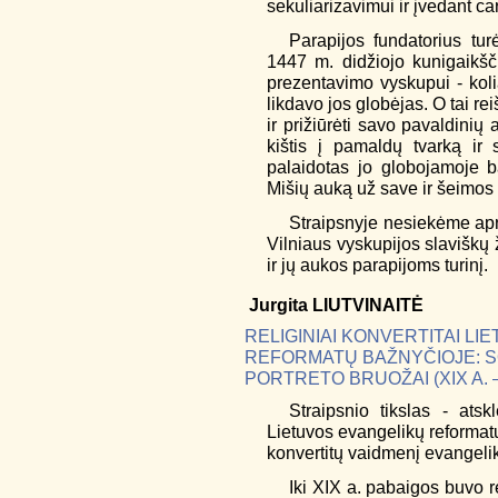
sekuliarizavimui ir įvedant ca
Parapijos fundatorius tur
1447 m. didžiojo kunigaikšč
prezentavimo vyskupui - kolia
likdavo jos globėjas. O tai rei
ir prižiūrėti savo pavaldinių
kištis į pamaldų tvarką ir
palaidotas jo globojamoje ba
Mišių auką už save ir šeimos
Straipsnyje nesiekėme apr
Vilniaus vyskupijos slaviškų ž
ir jų aukos parapijoms turinį.
Jurgita
LIUTVINAITĖ
RELIGINIAI KONVERTITAI L
REFORMATŲ BAŽNYČIOJE: S
PORTRETO BRUOŽAI (XIX A. –
Straipsnio tikslas - atskl
Lietuvos evangelikų reformatų
konvertitų vaidmenį evangel
Iki XIX a. pabaigos buvo r