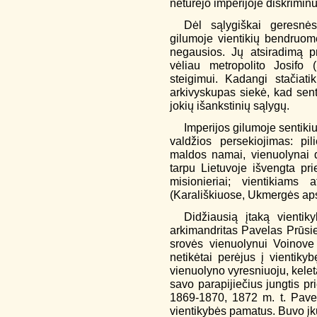
neturėjo imperijoje diskriminu
Dėl sąlygiškai geresnės
gilumoje vientikių bendruome
negausios. Jų atsiradimą pr
vėliau metropolito Josifo 
steigimui. Kadangi stačiati
arkivyskupas siekė, kad senti
jokių išankstinių sąlygų.
Imperijos gilumoje sentikiu
valdžios persekiojimas: pili
maldos namai, vienuolynai 
tarpu Lietuvoje išvengta pri
misionieriai; vientikiams
(Karališkiuose, Ukmergės aps.
Didžiausią įtaką vientiky
arkimandritas Pavelas Prūsi
srovės vienuolynui Voinove 
netikėtai perėjus į vientiky
vienuolyno vyresniuoju, keleta
savo parapijiečius jungtis pr
1869-1870, 1872 m. t. Pavel
vientikybės pamatus. Buvo įku