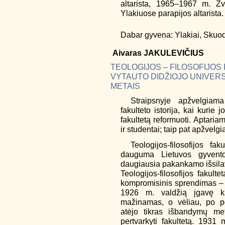
altarista, 1965–1967 m. Žv
Ylakiuose parapijos altarista.
Dabar gyvena: Ylakiai, Skuod
Aivaras
JAKULEVIČIUS
TEOLOGIJOS – FILOSOFIJOS
VYTAUTO DIDŽIOJO UNIVERSI
METAIS
Straipsnyje apžvelgiama 
fakulteto istorija, kai kuri
fakultetą reformuoti. Aptariam
ir studentai; taip pat apžvelg
Teologijos-filosofijos f
dauguma Lietuvos gyventoj
daugiausia pakankamo išsilavi
Teologijos-filosofijos fakul
kompromisinis sprendimas – at
1926 m. valdžią įgavę kai
mažinamas, o vėliau, po per
atėjo tikras išbandymų me
pertvarkyti fakultetą. 1931