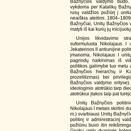
Bažnyčios valdymo būdo. 
vykdoma per Katalikų Bažnyčio
rusų valdžios požiūrį į unit
neaiškia ateitimi. 1804–1809 
Bažnyčiai, Unitų Bažnyčios v
matyti iš kai kurių jų iniciju
Unijos likvidavimo st
suformuluota Nikolajaus I 
Jekaterinos II antiunijinė pol
įmanoma, Nikolajaus I unit
pagrindų naikinimas iš vid
politikos galimybė tuo metu a
Bažnyčios hierarchų ir Kat
prozelitizmas) bei privileg
Bažnyčios valdymo srityse), t
ideologinio atotrūkio tarp die
atotrūkiui įtakos taip pat turėj
Unitų Bažnyčios politin
Nikolajaus I metais skirtini d
m.) svarbiausi Unitų Bažnyčio
politinį ir administracinį 
požiūriu buvo itin reikšmin
Graikų unitų dvasinės kolegi