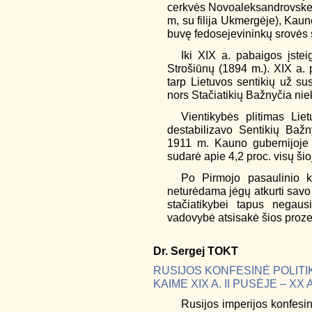
cerkvės Novoaleksandrovske 
m, su filija Ukmergėje), Kaune 
buvę fedosejevininkų srovės s
Iki XIX a. pabaigos įstei
Strošiūnų (1894 m.). XIX a. 
tarp Lietuvos sentikių už sus
nors Stačiatikių Bažnyčia ni
Vientikybės plitimas Lie
destabilizavo Sentikių Bažn
1911 m. Kauno gubernijoje b
sudarė apie 4,2 proc. visų ši
Po Pirmojo pasaulinio ka
neturėdama jėgų atkurti sav
stačiatikybei tapus negaus
vadovybė atsisakė šios proze
Dr.
Sergej
TOKT
RUSIJOS KONFESINĖ POLITI
KAIME XIX A. II PUSĖJE – XX
Rusijos imperijos konfesin