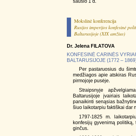
sausio 1 d.
Mokslinė konferencija
Rusijos imperijos konfesinė polit
Baltarusijoje (XIX amžius)
Dr.
Jelena
FILATOVA
KONFESINĖ CARINĖS VYRIA
BALTARUSIJOJE (1772 – 1869
Per pastaruosius du šimt
medžiagos apie atskiras Rusi
pirmojoje pusėje.
Straipsnyje apžvelgiam
Baltarusijoje įvairiais laik
panaikinti senąsias bažnytine
šiuo laikotarpiu faktiškai dar
1797-1825 m. laikotarpi
konfesijų gyvenimą politiką, 
ginčus.