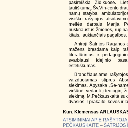
pasireiškia Židikuose. Li
tautiškumą, Šv.Vin-cento drau
namų statyba, ambulatorijo
visiško rašytojos atsidavim
meilės darbais Marija Pe
nuskriaustus žmones, rūpinasi
kitais, laukiančiais pagalbos.
Antroji Šatrijos Raganos 
mažens bręsdama kaip rašy
literatūrinius ir pedagogini
svarbiausi idėjinio pasa
estetiškumas.
Brandžiausiame rašytojo
vaizduojamas stiprus Abs
siekimas. Apysaka „Se-name 
viršūnė, vedanti į teologin
siekimą. M.Pečkauskaitė sukur
dvasios ir prakaito, kovos ir
Kun.
Klemensas
ARLAUSKA
ATSIMINIMAI APIE RAŠYTOJ
PEČKAUSKAITĘ – ŠATRIJOS