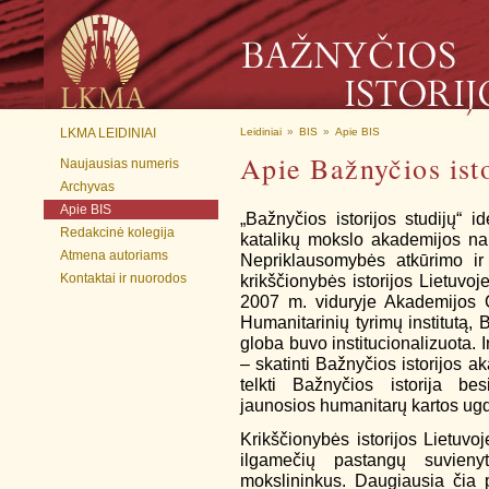
LKMA LEIDINIAI
Leidiniai
»
BIS
»
Apie BIS
Apie Bažnyčios isto
Naujausias numeris
Archyvas
Apie BIS
„Bažnyčios istorijos studijų“ i
Redakcinė kolegija
katalikų mokslo akademijos nar
Atmena autoriams
Nepriklausomybės atkūrimo ir
Kontaktai ir nuorodos
krikščionybės istorijos Lietuvo
2007 m. viduryje Akademijos C
Humanitarinių tyrimų institutą, 
globa buvo institucionalizuota. Ir
– skatinti Bažnyčios istorijos a
telkti Bažnyčios istorija be
jaunosios humanitarų kartos ugd
Krikščionybės istorijos Lietuvo
ilgamečių pastangų suvienyti
mokslininkus. Daugiausia čia 