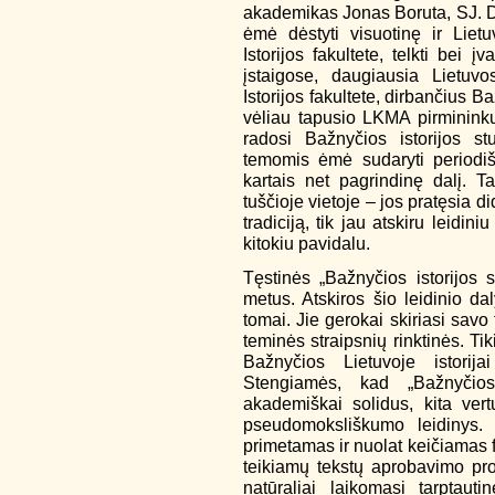
akademikas Jonas Boruta, SJ. Da
ėmė dėstyti visuotinę ir Lietu
Istorijos fakultete, telkti bei į
įstaigose, daugiausia Lietuvos 
Istorijos fakultete, dirbančius B
vėliau tapusio LKMA pirminink
radosi Bažnyčios istorijos stu
temomis ėmė sudaryti periodiš
kartais net pagrindinę dalį. Ta
tuščioje vietoje – jos pratęsia
tradiciją, tik jau atskiru leidin
kitokiu pavidalu.
Tęstinės „Bažnyčios istorijos s
metus. Atskiros šio leidinio d
tomai. Jie gerokai skiriasi savo fo
teminės straipsnių rinktinės. Tik
Bažnyčios Lietuvoje istorijai
Stengiamės, kad „Bažnyčios 
akademiškai solidus, kita vert
pseudomoksliškumo leidinys. 
primetamas ir nuolat keičiamas fo
teikiamų tekstų aprobavimo pro
natūraliai laikomasi tarptaut