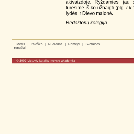
akivaizdoje. Ryždamiesi jau s
turėsime iš ko užbaigti (plg.
Lk
1
lydės ir Dievo malonė.
Redaktorių kolegija
Medis
|
Paieška
|
Nuorodos
|
Rėmėjai
|
Svetainės
rengėjai
© 2009
Lietuvių katalikų mokslo akademija