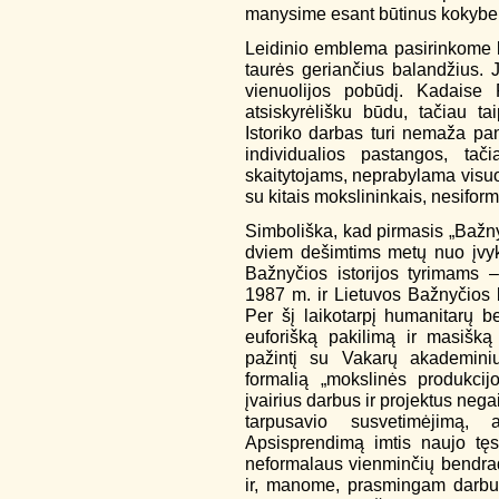
manysime esant būtinus kokybei u
Leidinio emblema pasirinkome k
taurės geriančius balandžius. 
vienuolijos pobūdį. Kadaise 
atsiskyrėlišku būdu, tačiau t
Istoriko darbas turi nemaža p
individualios pastangos, tač
skaitytojams, neprabylama visu
su kitais mokslininkais, nesifo
Simboliška, kad pirmasis „Bažny
dviem dešimtims metų nuo įvyki
Bažnyčios istorijos tyrimams 
1987 m. ir Lietuvos Bažnyčios
Per šį laikotarpį humanitarų 
euforišką pakilimą ir masišką
pažintį su Vakarų akademiniu 
formalią „mokslinės produkcijo
įvairius darbus ir projektus neg
tarpusavio susvetimėjimą, 
Apsisprendimą imtis naujo tęs
neformalaus vienminčių bendrada
ir, manome, prasmingam darbui