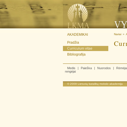
AKADEMIKAI
Nariai
»
Cur
Pradžia
Curriculum vitae
Bibliografija
Medis
|
Paieška
|
Nuorodos
|
Rėmėja
rengėjai
© 2009
Lietuvių katalikų mokslo akademija