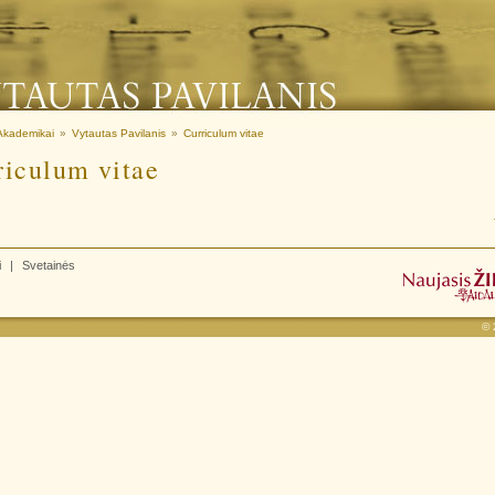
Akademikai
»
Vytautas Pavilanis
»
Curriculum vitae
riculum vitae
i
|
Svetainės
©