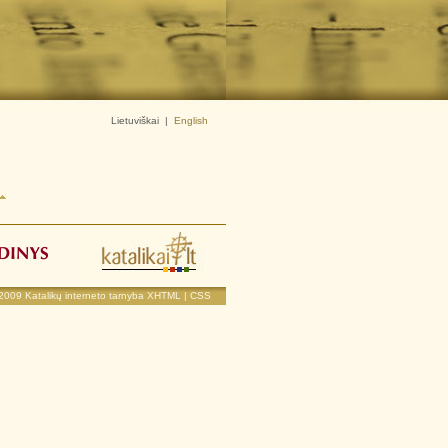
Lietuviškai
|
English
 2009
Katalikų interneto tarnyba
XHTML
|
CSS