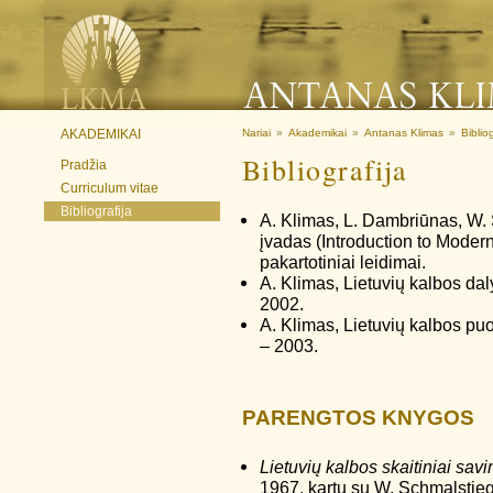
AKADEMIKAI
Nariai
»
Akademikai
»
Antanas Klimas
»
Bibliog
Bibliografija
Pradžia
Curriculum vitae
Bibliografija
A. Klimas, L. Dambriūnas, W. 
įvadas (Introduction to Modern
pakartotiniai leidimai.
A. Klimas, Lietuvių kalbos dal
2002.
A. Klimas, Lietuvių kalbos pu
– 2003.
PARENGTOS KNYGOS
Lietuvių kalbos skaitiniai sav
1967, kartu su W. Schmalstie