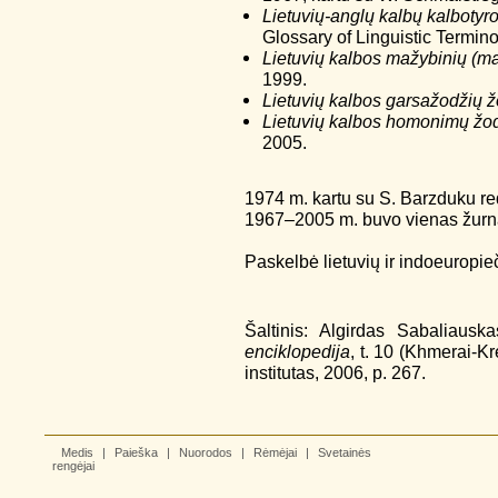
Lietuvių-anglų kalbų kalbotyr
Glossary of Linguistic Termin
Lietuvių kalbos mažybinių (ma
1999.
Lietuvių kalbos garsažodžių ž
Lietuvių kalbos homonimų žo
2005.
1974 m. kartu su S. Barzduku 
1967–2005 m. buvo vienas žur
Paskelbė lietuvių ir indoeuropieč
Šaltinis: Algirdas Sabaliausk
enciklopedija
, t. 10 (Khmerai-Kr
institutas, 2006, p. 267.
Medis
|
Paieška
|
Nuorodos
|
Rėmėjai
|
Svetainės
rengėjai