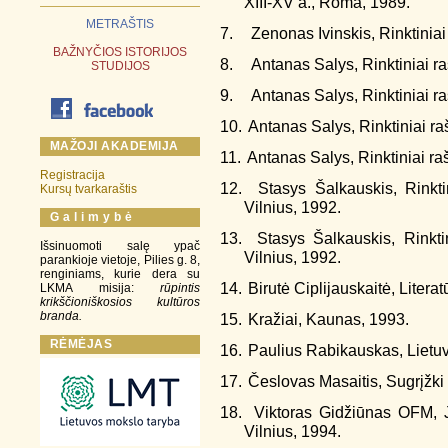
XIII-XV a., Roma, 1989.
METRAŠTIS
7.
Zenonas Ivinskis, Rinktiniai
BAŽNYČIOS ISTORIJOS
8.
Antanas Salys, Rinktiniai ra
STUDIJOS
9.
Antanas Salys, Rinktiniai raš
10.
Antanas Salys, Rinktiniai rašt
MAŽOJI AKADEMIJA
11.
Antanas Salys, Rinktiniai raš
Registracija
12.
Stasys Šalkauskis, Rinktin
Kursų tvarkaraštis
Vilnius, 1992.
G a l i m y b ė
13.
Stasys Šalkauskis, Rinktin
Išsinuomoti salę ypač
Vilnius, 1992.
parankioje vietoje, Pilies g. 8,
renginiams, kurie dera su
14.
Birutė Ciplijauskaitė, Litera
LKMA misija:
rūpintis
krikščioniškosios kultūros
branda.
15.
Kražiai, Kaunas, 1993.
RĖMĖJAS
16.
Paulius Rabikauskas, Lietuv
17.
Česlovas Masaitis, Sugrįžki 
18.
Viktoras Gidžiūnas OFM, 
Vilnius, 1994.