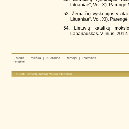
Lituaniae“, Vol. X). Parengė
53. Žemaičių vyskupijos vizita
Lituaniae“, Vol. XI). Parengė
54. Lietuvių katalikų mok
Labanauskas. Vilnius, 2012.
Medis
|
Paieška
|
Nuorodos
|
Rėmėjai
|
Svetainės
rengėjai
© 2009
Lietuvių katalikų mokslo akademija