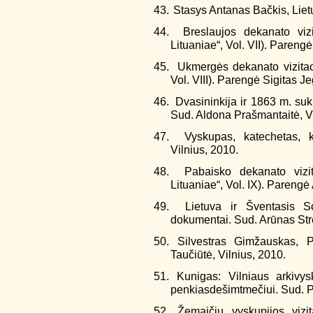
43.
Stasys Antanas Bačkis, Liet
44.
Breslaujos dekanato viz
Lituaniae“, Vol. VII). Pareng
45.
Ukmergės dekanato vizitaci
Vol. VIII). Parengė Sigitas Je
46.
Dvasininkija ir 1863 m. su
Sud. Aldona Prašmantaitė, Vi
47.
Vyskupas, katechetas, 
Vilnius, 2010.
48.
Pabaisko dekanato vizi
Lituaniae“, Vol. IX). Parengė 
49.
Lietuva ir Šventasis S
dokumentai. Sud. Arūnas Stre
50. Silvestras Gimžauskas, 
Taučiūtė, Vilnius, 2010.
51. Kunigas: Vilniaus arkivy
penkiasdešimtmečiui. Sud. P
52. Žemaičių vyskupijos vizi