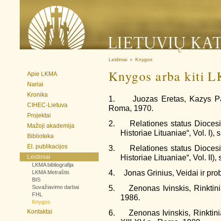
Leidiniai
»
Knygos
Knygos arba kiti L
Apie LKMA
Nariai
Kronika
1.
Juozas Eretas, Kazys Pa
CIHEC-Lietuva
Roma, 1970.
Projektai
2.
Relationes status Dioces
Mažoji akademija
Historiae Lituaniae“, Vol. I)
Biblioteka
El. publikacijos
3.
Relationes status Dioces
Historiae Lituaniae“, Vol. II
Leidiniai
LKMA bibliografija
4.
Jonas Grinius, Veidai ir prob
LKMA Metraštis
BIS
5.
Zenonas Ivinskis, Rinktiniai
Suvažiavimo darbai
FHL
1986.
Knygos
Kontaktai
6.
Zenonas Ivinskis, Rinktinia