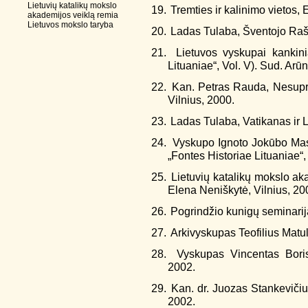
Lietuvių katalikų mokslo
19.
Tremties ir kalinimo vietos, 
akademijos veiklą remia
Lietuvos mokslo taryba
20.
Ladas Tulaba, Šventojo Rašt
21.
Lietuvos vyskupai kankini
Lituaniae“, Vol. V). Sud. Arū
22.
Kan. Petras Rauda, Nesupra
Vilnius, 2000.
23.
Ladas Tulaba, Vatikanas ir L
24.
Vyskupo Ignoto Jokūbo Masa
„Fontes Historiae Lituaniae“,
25.
Lietuvių katalikų mokslo ak
Elena Neniškytė, Vilnius, 20
26.
Pogrindžio kunigų seminarija
27.
Arkivyskupas Teofilius Matul
28.
Vyskupas Vincentas Boris
2002.
29.
Kan. dr. Juozas Stankevičiu
2002.