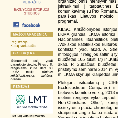
organizacijomis intensyvinimas.
METRAŠTIS
įsitraukimui į tarptautines 
BAŽNYČIOS ISTORIJOS
komunikavimą su Pax Romana. Š
STUDIJOS
paraiškas Lietuvos mokslo 
programai.
KILSC. Krikščionybės istorijos
LKMA grandis. LKMA istorikai 
MAŽOJI AKADEMIJA
Nacionalinės lituanistikos pl
Registracija
„Vokiškos katalikiškos kultūros
Kursų tvarkaraštis
konfliktai“ (vad. akad. A. Str
G a l i m y b ė
mitologijos ir religijos šaltinių 
biudžetas 105 tūkst. Lt) ir „Kri
Išsinuomoti salę ypač
akad. P. Subačius; biudžetas 3
parankioje vietoje, Pilies g. 8,
renginiams, kurie dera su
pristatymo seminarai 2014 m. vy
LKMA misija:
rūpintis
m. LKMA skyriuje Klaipėdos univ
krikščioniškosios kultūros
branda.
Plėtojant įsitraukimą į CIH
RĖMĖJAS
Ecclésiastique Comparée) ir a
Lietuvos komiteto veiklą, 2013 
metinis renginys vyko tarptauti
Non-Christians Other“, kuri
išsiskyrusių plačia chronologine
straipsniai anglų kalba sudaro
Lietuvių katalikų mokslo
Surengta nacionalinio Lietuvos 