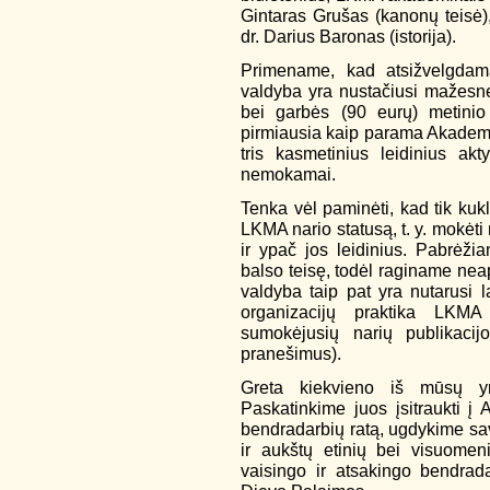
Gintaras Grušas (kanonų teisė), d
dr. Darius Baronas (istorija).
Primename, kad atsižvelgdam
valdyba yra nustačiusi mažesne
bei garbės (90 eurų) metinio
pirmiausia kaip parama Akademij
tris kasmetinius leidinius ak
nemokamai.
Tenka vėl paminėti, kad tik kuk
LKMA nario statusą, t. y. mokėti 
ir ypač jos leidinius. Pabrėžia
balso teisę, todėl raginame nea
valdyba taip pat yra nutarusi 
organizacijų praktika LKMA
sumokėjusių narių publikacijo
pranešimus).
Greta kiekvieno iš mūsų yr
Paskatinkime juos įsitraukti į
bendradarbių ratą, ugdykime sav
ir aukštų etinių bei visuomen
vaisingo ir atsakingo bendrad