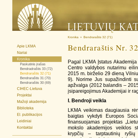
Kronika
»
Bendraraštis 32 (71)
Bendraraštis Nr. 3
Apie LKMA
Nariai
Kronika
Pagal LKMA Įstatus Akademija 
Paskutinis įrašas
Centro valdybos nutarimu eili
Bendradraštis 33 (72)
2015 m. birželio 29 dieną Vilni
Bendraraštis 32 (71)
Bendraraštis 31 (70)
9). Norime Jus supažindinti 
Bendraraštis 30 (69)
apžvalga (2012 balandis – 201
CIHEC-Lietuva
įsipareigojimus Akademijai ir ra
Projektai
I. Bendroji veikla
Mažoji akademija
Biblioteka
LKMA veikimas daugiausia rėmė
El. publikacijos
baigtas vykdyti Europos Socia
Leidiniai
finansuojamas projektas „Liet
mokslo akademijos veiklos sti
Kontaktai
krypčių – tarptautinių ryšių