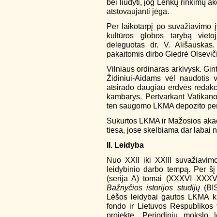
bei liudyti, jog Lenkų rinkimų a
atstovaujanti jėga.
Per laikotarpį po suvažiavimo 
kultūros globos tarybą viet
deleguotas dr. V. Ališauskas.
pakaitomis dirbo Giedrė Olsevič
Vilniaus ordinaras arkivysk. Gi
Židiniui-Aidams vėl naudotis 
atsirado daugiau erdvės redakc
kambarys. Pertvarkant Vatikano
ten saugomo LKMA depozito perr
Sukurtos LKMA ir Mažosios akad
tiesa, jose skelbiama dar labai 
II. Leidyba
Nuo XXII iki XXIII suvažiavim
leidybinio darbo tempą. Per šį 
(serija A) tomai (XXXVI–XXXVII
Bažnyčios istorijos studijų
(BIS
Lėšos leidybai gautos LKMA ka
fondo ir Lietuvos Respublikos
projekte „Periodinių mokslo 