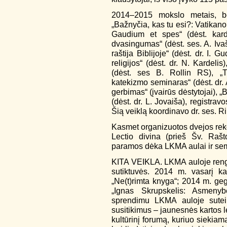
2014–2015 mokslo metais, be 
„Bažnyčia, kas tu esi?: Vatikano
Gaudium et spes“ (dėst. kard
dvasingumas“ (dėst. ses. A. Iva
raštija Biblijoje“ (dėst. dr. I.
religijos“ (dėst. dr. N. Kardel
(dėst. ses B. Rollin RS), „T
katekizmo seminaras“ (dėst. dr. 
gerbimas“ (įvairūs dėstytojai), „Ba
(dėst. dr. L. Jovaiša), registrav
Šią veiklą koordinavo dr. ses. R
Kasmet organizuotos dvejos reko
Lectio divina (prieš Šv. Raš
paramos dėka LKMA aulai ir sem
KITA VEIKLA. LKMA auloje reng
sutiktuvės. 2014 m. vasarį k
„Ne(t)rimta knyga“; 2014 m. geg
„Ignas Skrupskelis: Asmenyb
sprendimu LKMA auloje suteik
susitikimus – jaunesnės kartos 
kultūrinį forumą, kuriuo siekia