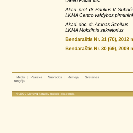
Dievo Palaimos.
Akad. prof. dr. Paulius V. Subač
LKMA Centro valdybos pirminin
Akad. doc. dr. Arūnas Streikus
LKMA Mokslinis sekretorius
Bendaraštis Nr. 31 (70), 2012 
Bendaraštis Nr. 30 (69), 2009 
Medis
|
Paieška
|
Nuorodos
|
Rėmėjai
|
Svetainės
rengėjai
© 2009
Lietuvių katalikų mokslo akademija