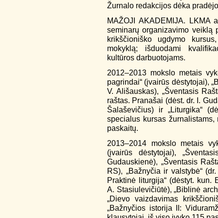
Žurnalo redakcijos dėka pradėjo 
MAŽOJI AKADEMIJA. LKMA anks
seminarų organizavimo veiklą 
krikščioniško ugdymo kursus,
mokyklą; išduodami kvalifika
kultūros darbuotojams.
2012–2013 mokslo metais vyko 
pagrindai“ (įvairūs dėstytojai), „
V. Ališauskas), „Šventasis Rašt
raštas. Pranašai (dėst. dr. I. Gu
Šalaševičius) ir „Liturgika“ (
specialus kursas žurnalistams, 
paskaitų.
2013–2014 mokslo metais vyko
(įvairūs dėstytojai), „Šventas
Gudauskienė), „Šventasis Raštas
RS), „Bažnyčia ir valstybė“ (dr. 
Praktinė liturgija“ (dėstyt. kun
A. Stasiulevičiūtė), „Biblinė arche
„Dievo vaizdavimas krikščioni
„Bažnyčios istorija II: Viduramž
klausytojai, iš viso įvyko 115 pas