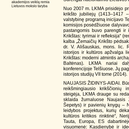
akademijos veiklą remia
Lietuvos mokslo taryba
Nuo 2007 m. LKMA prisidėjo pri
krikšto jubiliejų (1413–1417 
valstybinę programą inicijavo T
komisijos posėdžiuose dalyvav
pastangomis buvo parengti ir iš
Krikštas: tyrimai ir refleksija“ (
kalba „Žemaičių Krikšto pėdsakai
dr. V. Ališauskas, mons. lic. 
istorijos ir kultūros apžvalga 
Krikštas: moderni atmintis archaj
Baltėnas). LKMA nariai daly
konferencijoje Telšiuose. Jų pag
istorijos studijų VII tome (2014).
NAUJASIS ŽIDINYS-AIDAI. Būdam
reikšmingiausio krikščionių in
steigėja, LKMA drauge su redak
sklaida žurnaluose Naujasis Ž
Šepetys) ir pavienių knygų – N
leidybos projektus, kurių dėka
kultūros kritikos rinktinė“, Ne
Tauta, Europa, ES dabartinėj
visuomenė: Kasdienybė ir ideo