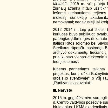
Metraštis
2015 m. vėl praėjo L
žurnalų atranką ir taip užsitikr
lėšomis ateinantiems trejiems
mokestį sumokėję akademika
nemokamai; negavusieji lai kreipi
2012–2014 m. taip pat išleisti 
kuriuose buvo publikuoti svarbū
parengtas „Ukmergės dekanato to
Italijos Ritos Tolomeo bei Silvi
Streikaus rūpesčiu pasirodęs B
archyvo dokumentų, liečiančių 
publikuotas vienas elektroninis
teorijos temos“.
Kitiems partneriams talkinta 
projektus, kurių dėka Bažnytini
grožis jo šventovėje“, o VšĮ Ta
„Partizano sąsiuviniai“.
III. Narystė
2015 m. gegužės mėn. surengti a
d. Centro valdybos posėdyje su
biuletenius, LKMA akademikais išr