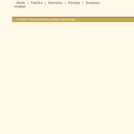
Medis
|
Paieška
|
Nuorodos
|
Rėmėjai
|
Svetainės
rengėjai
© 2009
Lietuvių katalikų mokslo akademija