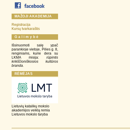
MAŽOJI AKADEMIJA
Registracija
Kursų tvarkaraštis
G a l i m y b ė
Išsinuomoti salę ypač
parankioje vietoje, Pilies g. 8,
renginiams, kurie dera su
LKMA misija:
rūpintis
krikščioniškosios kultūros
branda.
RĖMĖJAS
Lietuvių katalikų mokslo
akademijos veiklą remia
Lietuvos mokslo taryba