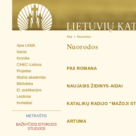
Kita
»
Nuorodos
Nuorodos
Apie LKMA
Nariai
Kronika
CIHEC-Lietuva
PAX ROMANA
Projektai
Mažoji akademija
Biblioteka
NAUJASIS ŽIDINYS-AIDAI
El. publikacijos
Leidiniai
Kontaktai
KATALIKŲ RADIJO "MAŽOJI S
METRAŠTIS
ARTUMA
BAŽNYČIOS ISTORIJOS
STUDIJOS