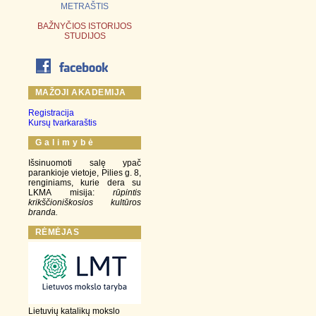
METRAŠTIS
BAŽNYČIOS ISTORIJOS
STUDIJOS
MAŽOJI AKADEMIJA
Registracija
Kursų tvarkaraštis
G a l i m y b ė
Išsinuomoti salę ypač
parankioje vietoje, Pilies g. 8,
renginiams, kurie dera su
LKMA misija:
rūpintis
krikščioniškosios kultūros
branda.
RĖMĖJAS
Lietuvių katalikų mokslo