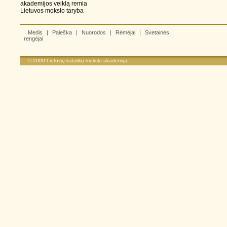
akademijos veiklą remia
Lietuvos mokslo taryba
Medis
|
Paieška
|
Nuorodos
|
Rėmėjai
|
Svetainės
rengėjai
© 2009
Lietuvių katalikų mokslo akademija