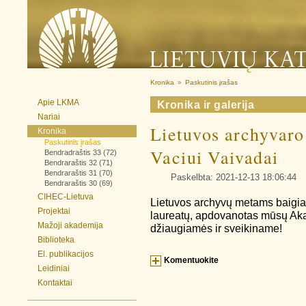
Kronika
»
Paskutinis įrašas
Apie LKMA
Kronika ir galerija
Nariai
Lietuvos archyvaro 
Kronika
Paskutinis įrašas
Vaciui Vaivadai
Bendradraštis 33 (72)
Bendraraštis 32 (71)
Bendraraštis 31 (70)
Paskelbta: 2021-12-13 18:06:44
Bendraraštis 30 (69)
CIHEC-Lietuva
Lietuvos archyvų metams baigian
Projektai
laureatų, apdovanotas mūsų Aka
Mažoji akademija
džiaugiamės ir sveikiname!
Biblioteka
El. publikacijos
Komentuokite
Leidiniai
Kontaktai