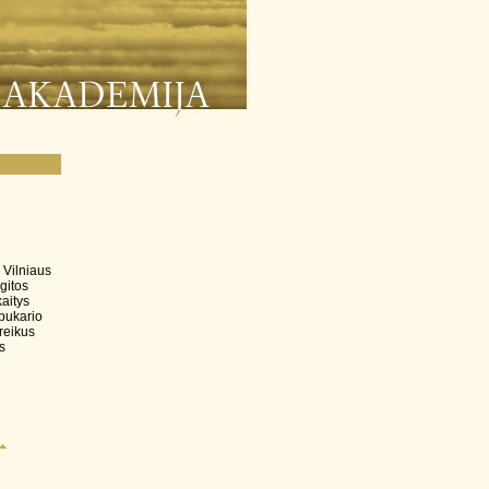
 Vilniaus
gitos
aitys
rpukario
reikus
s