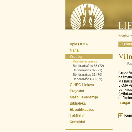
Kronika
»
Apie LKMA
Kronik
Nariai
Viln
Kronika
Paskutinis įrašas
Pas
Bendradraštis 33 (72)
Bendraraštis 32 (71)
Gruodžio
Bendraraštis 31 (70)
bažnytin
Bendraraštis 30 (69)
Maslausk
CIHEC-Lietuva
LKMA Val
Lenkijos
Projektai
(„Vilnia
Mažoji akademija
dešimtme
« atgal
Biblioteka
El. publikacijos
Kom
Leidiniai
Kontaktai