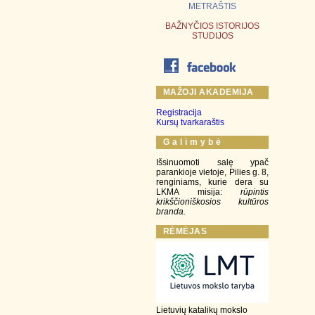
METRAŠTIS
BAŽNYČIOS ISTORIJOS
STUDIJOS
MAŽOJI AKADEMIJA
Registracija
Kursų tvarkaraštis
G a l i m y b ė
Išsinuomoti salę ypač
parankioje vietoje, Pilies g. 8,
renginiams, kurie dera su
LKMA misija:
rūpintis
krikščioniškosios kultūros
branda.
RĖMĖJAS
Lietuvių katalikų mokslo