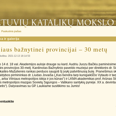
Paskutinis įrašas
a ir galerija
iaus bažnytinei provincijai – 30 metų
kelbta: 2021-12-13 18:14:53
 14 d. 18 val. Akademijos auloje drauge su kard. Audriu Juozu Bačkiu paminėsime
ės provincijos 30-metį. Kardinolas Bažnytinio paveldo muziejui per direktorės dr. Si
aitės-Mažylienės rankas perduos saugoti šį įvykį patvirtinusią bulę. Pranešimus sk
dybos pirmininkas dr. Liudas Jovaiša („Kas bendra tarp kunigaikščio Vytauto ir ta
, arba Vilniaus metropolijos idėja ir jos kūnas“) ir LKMA akademikas prof. Arūnas St
us metropolijos mazgas Sovietų Sąjungos – Vatikano santykių pynėje. XX a. devinta
tis“). Dalyvavimas su GP. Laukiame susitikimo su Jumis!
entuokite