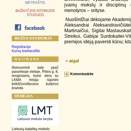
METRAŠTIS
įvairių mokslų ir disciplinų –
menotyros – srityse.
BAŽNYČIOS ISTORIJOS
STUDIJOS
Nuoširdžiai dėkojame Akademij
Aleksandrai Aleksandravičiūtei
Martinaičiui, Sigitai Maslauska
Streikui, Gabijai Surdokaitei-V
MAŽOJI AKADEMIJA
premijos idėją paversti kūnu; kit
Registracija
Kursų tvarkaraštis
G a l i m y b ė
« atgal
Išsinuomoti salę ypač
parankioje vietoje, Pilies g. 8,
Komentuokite
renginiams, kurie dera su
LKMA misija:
rūpintis
krikščioniškosios kultūros
branda.
RĖMĖJAS
Lietuvių katalikų mokslo