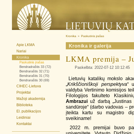
Kronika
»
Paskutinis įrašas
Apie LKMA
Kronika ir galerija
Nariai
LKMA premija – Ju
Kronika
Paskutinis įrašas
Bendradraštis 33 (72)
Paskelbta: 2022-07-12 10:12:45
Bendraraštis 32 (71)
Bendraraštis 31 (70)
Lietuvių katalikų mokslo akad
Bendraraštis 30 (69)
„
K
rikščioniškoji perspektyva
“ 
CIHEC-Lietuva
valdyba Vertinimo komisijos tei
Projektai
Filologijos fakulteto Klasik
Mažoji akademija
Ambrazui
už darbą „Justinas K
Biblioteka
sandūroje“ (darbo vadovas – pro
El. publikacijos
įteikta kartu su magistro d
Leidiniai
sveikiname!
Kontaktai
2022 m. premijai buvo patei
universitete, Vytauto Didžiojo