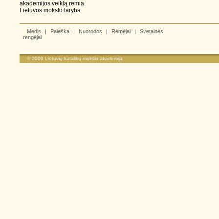
akademijos veiklą remia
Lietuvos mokslo taryba
Medis
|
Paieška
|
Nuorodos
|
Rėmėjai
|
Svetainės
rengėjai
© 2009
Lietuvių katalikų mokslo akademija