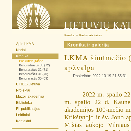
Kronika
»
Paskutinis įrašas
Apie LKMA
Kronika ir galerija
Nariai
LKMA šimtmečio (
Kronika
Paskutinis įrašas
apžvalga
Bendradraštis 33 (72)
Bendraraštis 32 (71)
Bendraraštis 31 (70)
Paskelbta: 2022-10-19 21:55:31
Bendraraštis 30 (69)
CIHEC-Lietuva
Projektai
2022 m. spalio 22 
Mažoji akademija
m. spalio 22 d. Kaune 
Biblioteka
akademijos 100-mečio min
El. publikacijos
Leidiniai
Krikštytojo ir šv. Jono a
Kontaktai
Mišias aukojo Vilniaus