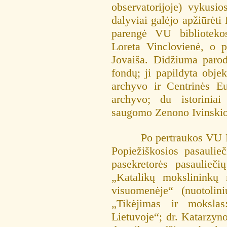
observatorijoje) vykusi
dalyviai galėjo apžiūrėt
parengė VU biblioteko
Loreta Vinclovienė, o
Jovaiša. Didžiuma paro
fondų; ji papildyta objek
archyvo ir Centrinės Eu
archyvo; du istorinia
saugomo Zenono Ivinskio 
Po pertraukos VU Mažo
Popiežiškosios pasaulieč
pasekretorės pasaulieč
„Katalikų mokslininkų m
visuomenėje“ (nuotolin
„Tikėjimas ir mokslas
Lietuvoje“; dr. Katarzy