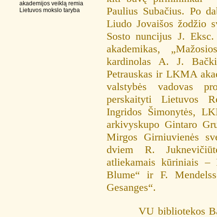
akademijos veiklą remia
Paulius Subačius. Po d
Lietuvos mokslo taryba
Liudo Jovaišos žodžio sv
Sosto nuncijus J. Eksc
akademikas, „Mažosio
kardinolas A. J. Bačk
Petrauskas ir LKMA akad
valstybės vadovas pr
perskaityti Lietuvos R
Ingridos Šimonytės, L
arkivyskupo Gintaro G
Mirgos Girniuvienės sve
dviem R. Juknevičiū
atliekamais kūriniais 
Blume“ ir F. Mendelss
Gesanges“.
VU bibliotekos Bal