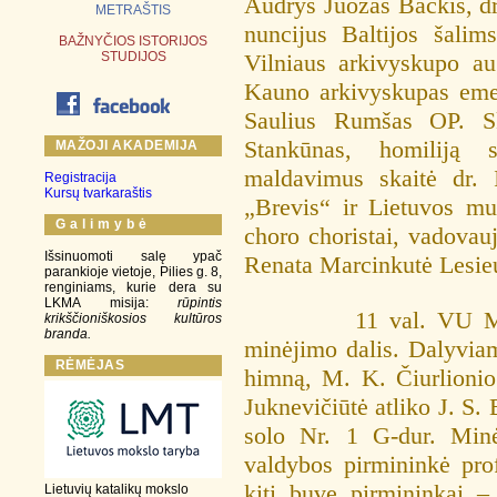
Audrys Juozas Bačkis, dr
METRAŠTIS
nuncijus Baltijos šalim
BAŽNYČIOS ISTORIJOS
STUDIJOS
Vilniaus arkivyskupo aug
Kauno arkivyskupas emer
Saulius Rumšas OP. Sk
Stankūnas, homiliją 
MAŽOJI AKADEMIJA
maldavimus skaitė dr. 
Registracija
Kursų tvarkaraštis
„Brevis“ ir Lietuvos mu
G a l i m y b ė
choro choristai, vadovau
Išsinuomoti salę ypač
Renata Marcinkutė Lesieu
parankioje vietoje, Pilies g. 8,
renginiams, kurie dera su
LKMA misija:
rūpintis
11 val. VU Ma
krikščioniškosios kultūros
branda.
minėjimo dalis. Dalyvia
RĖMĖJAS
himną, M. K. Čiurlioni
Juknevičiūtė atliko J. S. 
solo Nr. 1 G-dur. Mi
valdybos pirmininkė pro
kiti buvę pirmininkai –
Lietuvių katalikų mokslo