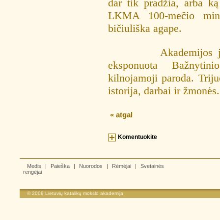
dar tik pradžia, arba ką
LKMA 100-mečio minėj
bičiuliška agape.
Akademijos jubiliej
eksponuota Bažnytin
kilnojamoji paroda. Trij
istorija, darbai ir žmonės.
« atgal
Komentuokite
Medis
|
Paieška
|
Nuorodos
|
Rėmėjai
|
Svetainės
rengėjai
© 2009
Lietuvių katalikų mokslo akademija