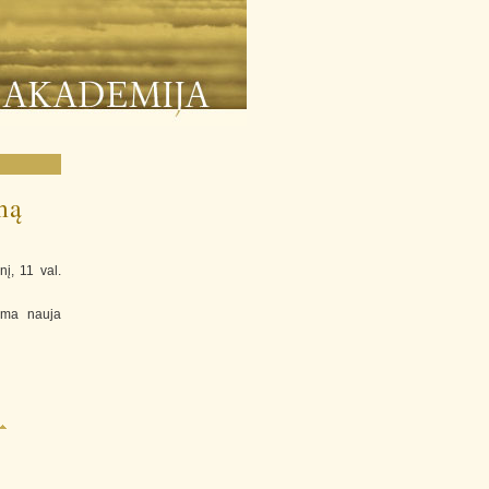
mą
į, 11 val.
ama nauja