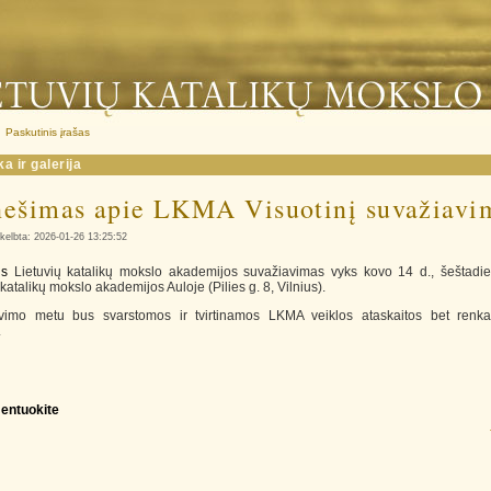
Paskutinis įrašas
a ir galerija
nešimas apie LKMA Visuotinį suvažiavi
kelbta: 2026-01-26 13:25:52
nis
Lietuvių katalikų mokslo akademijos suvažiavimas vyks kovo 14 d., šeštadien
 katalikų mokslo akademijos Auloje (Pilies g. 8, Vilnius).
vimo metu bus svarstomos ir tvirtinamos LKMA veiklos ataskaitos bet renk
.
entuokite