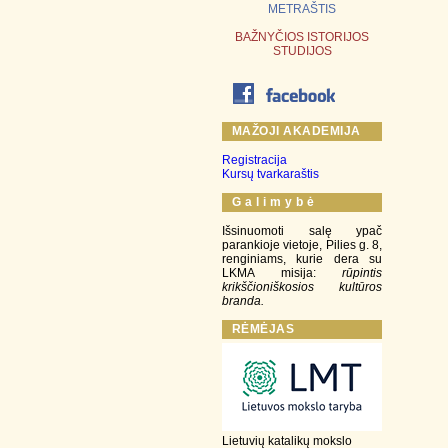
METRAŠTIS
BAŽNYČIOS ISTORIJOS
STUDIJOS
MAŽOJI AKADEMIJA
Registracija
Kursų tvarkaraštis
G a l i m y b ė
Išsinuomoti salę ypač
parankioje vietoje, Pilies g. 8,
renginiams, kurie dera su
LKMA misija:
rūpintis
krikščioniškosios kultūros
branda.
RĖMĖJAS
Lietuvių katalikų mokslo