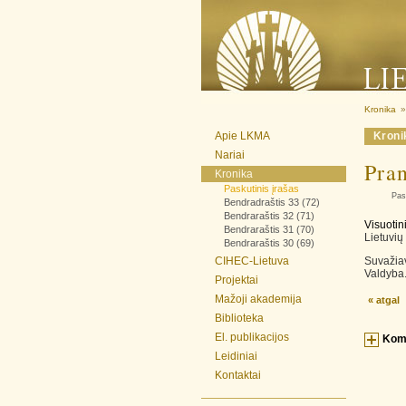
Kronika
»
Apie LKMA
Kronik
Nariai
Pra
Kronika
Paskutinis įrašas
Pas
Bendradraštis 33 (72)
Bendraraštis 32 (71)
Visuoti
Bendraraštis 31 (70)
Lietuvių
Bendraraštis 30 (69)
CIHEC-Lietuva
Suvažia
Valdyba
Projektai
Mažoji akademija
« atgal
Biblioteka
El. publikacijos
Kom
Leidiniai
Kontaktai