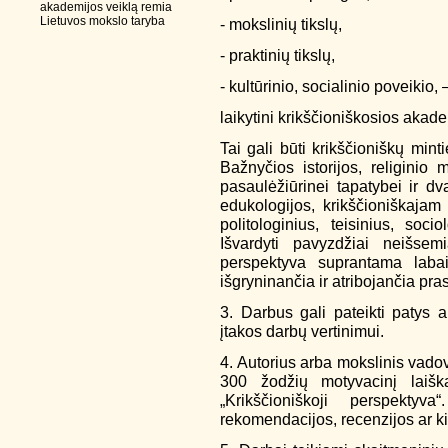
akademijos veiklą remia
Lietuvos mokslo taryba
- mokslinių tikslų,
- praktinių tikslų,
- kultūrinio, socialinio poveikio, 
laikytini krikščioniškosios akad
Tai gali būti krikščioniškų minti
Bažnyčios istorijos, religinio me
pasaulėžiūrinei tapatybei ir d
edukologijos, krikščioniškaja
politologinius, teisinius, soci
Išvardyti pavyzdžiai neišsemi
perspektyva suprantama labai
išgryninančia ir atribojančia pr
3. Darbus gali pateikti patys a
įtakos darbų vertinimui.
4. Autorius arba mokslinis vado
300 žodžių motyvacinį
laišk
„Krikščioniškoji perspektyv
rekomendacijos, recenzijos ar kit