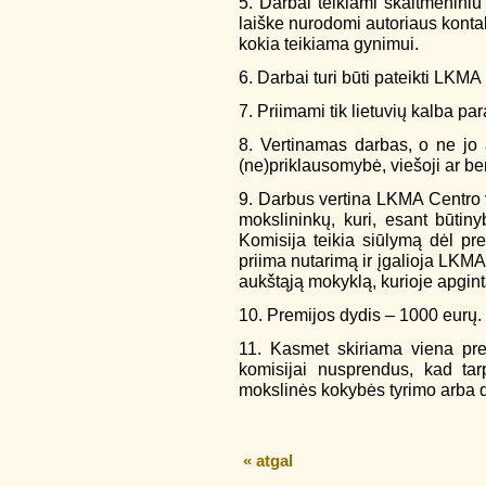
5. Darbai teikiami skaitmeniniu 
laiške nurodomi autoriaus kontak
kokia teikiama gynimui.
6. Darbai turi būti pateikti LKMA
7. Priimami tik lietuvių kalba par
8. Vertinamas darbas, o ne jo 
(ne)priklausomybė, viešoji ar b
9. Darbus vertina LKMA Centro v
mokslininkų, kuri, esant būtinyb
Komisija teikia siūlymą dėl pr
priima nutarimą ir įgalioja LKMA 
aukštąją mokyklą, kurioje apgin
10. Premijos dydis – 1000 eurų.
11. Kasmet skiriama viena prem
komisijai nusprendus, kad tar
mokslinės kokybės tyrimo arba d
« atgal