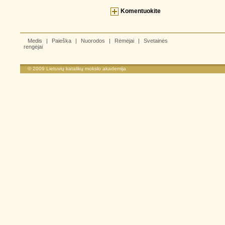
Komentuokite
Medis
|
Paieška
|
Nuorodos
|
Rėmėjai
|
Svetainės
rengėjai
© 2009
Lietuvių katalikų mokslo akademija