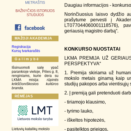
METRAŠTIS
Daugiau informacijos - konkurs
BAŽNYČIOS ISTORIJOS
Norinčiuosius laisvo dydžio a
STUDIJOS
prašytume pervesti į Akade
LT077044060001118576), pav
geriausią magistro darbą“.
MAŽOJI AKADEMIJA
Registracija
KONKURSO NUOSTATAI
Kursų tvarkaraštis
LKMA PREMIJA UŽ GERIAUS
G a l i m y b ė
PERSPEKTYVA“
Išsinuomoti salę ypač
parankioje vietoje, Pilies g. 8,
1. Premija skiriama už humanit
renginiams, kurie dera su
mokslo metais ginamą kaip uni
LKMA misija:
rūpintis
studijų pakopos arba vientisųjų 
krikščioniškosios kultūros
branda.
2. Į premiją gali pretenduoti darb
RĖMĖJAS
- tiriamojo klausimo,
- tyrimo lauko,
- iškeltos hipotezės,
- pasitelktos prieigos,
Lietuvių katalikų mokslo