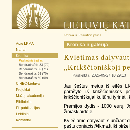
Kronika
»
Paskutinis įrašas
Apie LKMA
Kronika ir galerija
Nariai
Kvietimas dalyvaut
Kronika
Paskutinis įrašas
„Krikščioniškoji p
Bendradraštis 33 (72)
Bendraraštis 32 (71)
Bendraraštis 31 (70)
Paskelbta: 2026-05-27 10:29:13
Bendraraštis 30 (69)
CIHEC-Lietuva
Jau šeštus metus iš eilės LK
Projektai
parašyto iš krikščioniškos pe
Mažoji akademija
krikščioniškajai kultūrai tyrinėti,
Biblioteka
Premijos dydis - 1000 eurų. Jo
El. publikacijos
žiniasklaidoje.
Leidiniai
Kviečiame dalyvauti siunčiant 
Kontaktai
paštu contacts@lkma.lt iki biržel